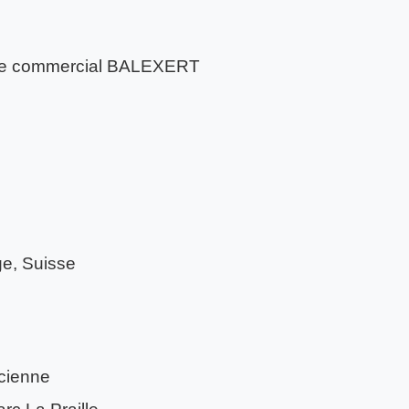
re commercial BALEXERT
ge, Suisse
cienne