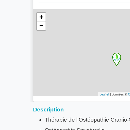
+
−
Leaflet
| données ©
O
Description
Thérapie de l'Ostéopathie Cranio-