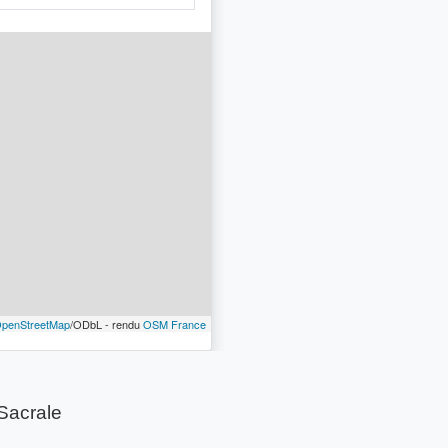
penStreetMap
/ODbL - rendu
OSM France
Sacrale