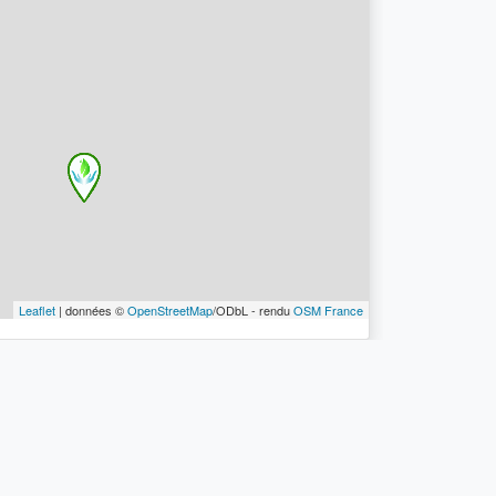
Leaflet
| données ©
OpenStreetMap
/ODbL - rendu
OSM France