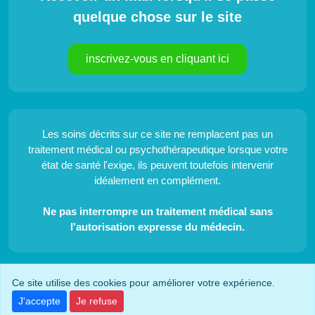
quelque chose sur le site
inscrivez-vous en cliquant ici
Les soins décrits sur ce site ne remplacent pas un
traitement médical ou psychothérapeutique lorsque votre
état de santé l'exige, ils peuvent toutefois intervenir
idéalement en complément.
Ne pas interrompre un traitement médical sans
l'autorisation expresse du médecin.
Ce site utilise des cookies pour améliorer votre expérience.
Recherche dans le site
J'accepte
Je refuse