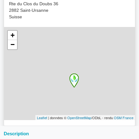
Rte du Clos du Doubs 36
2882 Saint-Ursanne
Suisse
+
−
Leaflet
| données ©
OpenStreetMap
/ODbL - rendu
OSM France
Description