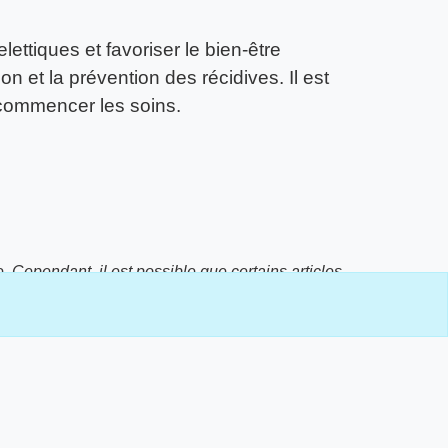
ttiques et favoriser le bien-être
n et la prévention des récidives. Il est
 commencer les soins.
e. Cependant, il est possible que certains articles
 de style d'écriture ou de préférence de l'auteur ou
 de genre.