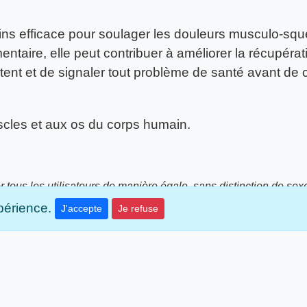
ns efficace pour soulager les douleurs musculo-squele
taire, elle peut contribuer à améliorer la récupératio
étent et de signaler tout problème de santé avant de
uscles et aux os du corps humain.
er tous les utilisateurs de manière égale, sans distinction de sex
u féminin ou au masculin. Cela peut être simplement une question
xpérience.
J'accepte
Je refuse
nde se sente inclus sur notre site, quelle que soit sa préférence